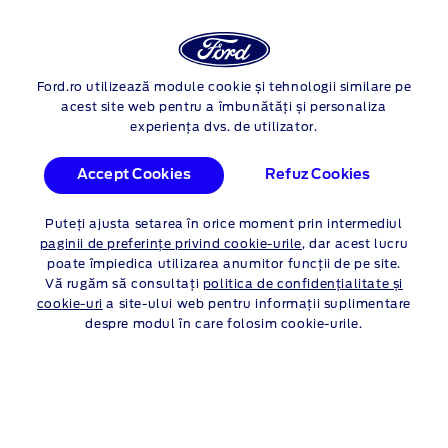
Autentif
Cau
Ford Capri
Ford.ro utilizează module cookie și tehnologii similare pe
Skip to content
acest site web pentru a îmbunătăți și personaliza
FORD NOUL FORD
experiența dvs. de utilizator.
®
CAPRI
ELECTRIC
Accept Cookies
Refuz Cookies
PROMOȚII PERSOANE
Puteți ajusta setarea în orice moment prin intermediul
JURIDICE
paginii de preferințe privind cookie-urile
, dar acest lucru
poate împiedica utilizarea anumitor funcții de pe site.
Vă rugăm să consultați
politica de confidențialitate și
Persoane fizice
Persoane juridice
cookie-uri
a site-ului web pentru informații suplimentare
despre modul în care folosim cookie-urile.
Ofertă valabilă până la 30.09.2026