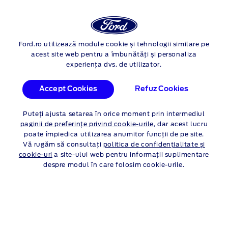
Autentif
Cau
Ford E-Tourneo Custom
Ford.ro utilizează module cookie și tehnologii similare pe
Skip to content
acest site web pentru a îmbunătăți și personaliza
FORD
E-TOURNEO
experiența dvs. de utilizator.
CUSTOM PROMOȚII
Accept Cookies
Refuz Cookies
PERSOANE JURIDICE
Puteți ajusta setarea în orice moment prin intermediul
paginii de preferințe privind cookie-urile
, dar acest lucru
poate împiedica utilizarea anumitor funcții de pe site.
Persoane fizice
Persoane juridice
Vă rugăm să consultați
politica de confidențialitate și
cookie-uri
a site-ului web pentru informații suplimentare
despre modul în care folosim cookie-urile.
Ne pare rau, pentru moment
nu exista oferte
promotionale