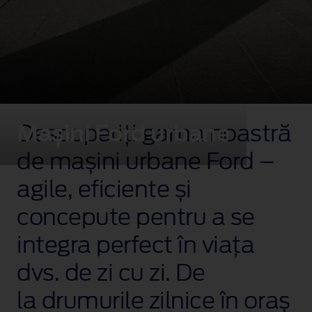
Mașini Ford urbane
Descoperiți gama noastră
de mașini urbane Ford –
agile, eficiente și
concepute pentru a se
integra perfect în viața
dvs. de zi cu zi. De
la drumurile zilnice în oraș