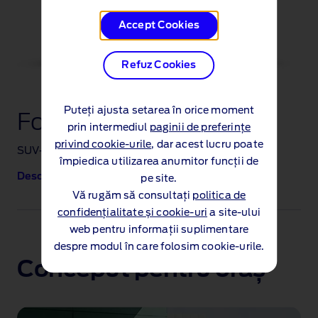
Accept Cookies
Refuz Cookies
Puteți ajusta setarea în orice moment
Ford Puma ST
prin intermediul
paginii de preferințe
privind cookie-urile
, dar acest lucru poate
SUV‑ul sport pentru senzații tari în oraș
împiedica utilizarea anumitor funcții de
Descoperiți modelul Puma ST
pe site.
Vă rugăm să consultați
politica de
confidențialitate și cookie-uri
a site-ului
web pentru informații suplimentare
despre modul în care folosim cookie-urile.
Conceput pentru oraș