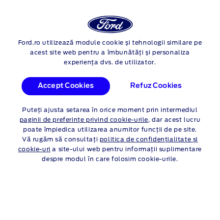
Autentif
Cau
FORD
TOURNEO CONNECT
Ford.ro utilizează module cookie și tehnologii similare pe
Skip to content
acest site web pentru a îmbunătăți și personaliza
experiența dvs. de utilizator.
FORD TOURNEO
Accept Cookies
Refuz Cookies
CONNECT PROMOTII
Puteți ajusta setarea în orice moment prin intermediul
PERSOANE FIZICE
paginii de preferințe privind cookie-urile
, dar acest lucru
poate împiedica utilizarea anumitor funcții de pe site.
Vă rugăm să consultați
politica de confidențialitate și
Persoane Fizice
Persoane Juridice
cookie-uri
a site-ului web pentru informații suplimentare
despre modul în care folosim cookie-urile.
Ne pare rau, pentru moment
nu exista oferte