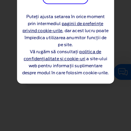
Puteți ajusta setarea în orice moment
prin intermediul
paginii de preferințe
privind cookie-urile
, dar acest lucru poate
împiedica utilizarea anumitor funcții de
pe site.
Vă rugăm să consultați
politica de
confidențialitate și cookie-uri
a site-ului
web pentru informații suplimentare
Click aici pentru a discuta cu
despre modul în care folosim cookie-urile.
Asistentul nostru Virtual generat cu
Inteligență Artificială