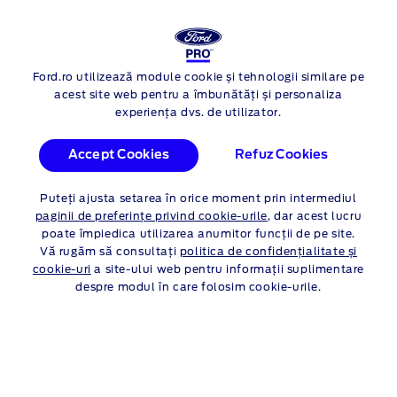
NOUL FORD
Ford.ro utilizează module cookie și tehnologii similare pe
Skip to content
TRANSIT CONNECT
acest site web pentru a îmbunătăți și personaliza
experiența dvs. de utilizator.
FORD TRANSIT
Accept Cookies
Refuz Cookies
CONNECT PROMOTII
Puteți ajusta setarea în orice moment prin intermediul
PERSOANE JURIDICE
paginii de preferințe privind cookie-urile
, dar acest lucru
poate împiedica utilizarea anumitor funcții de pe site.
Vă rugăm să consultați
politica de confidențialitate și
Persoane Fizice
Persoane Juridice
cookie-uri
a site-ului web pentru informații suplimentare
despre modul în care folosim cookie-urile.
Ofertă valabilă până la 30.09.2026