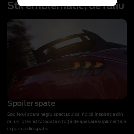
Stil emblematic, de raliu
Spoiler spate
Spoilerul spate negru spectaculos indică inspirația din
raliuri, oferind totodată o forță de apăsare suplimentară
în partea din spate.