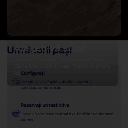
Alegeți‑vă stilul
Următorii pași
Disponibil cu culorile Terrain, Absolute Black,
Glacier Grey, Eruption Green, Star White și Race
Configurați
Red.
Construiți‑vă vehiculul de vis cu ajutorul
configuratorului nostru
Rezervați un test drive
Faceți un test drive cu noul dvs. Ford într‑un moment
potrivit