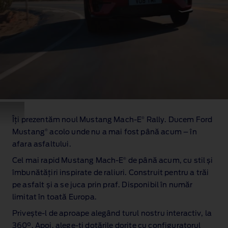
Mustang
Mach-
®
Îți prezentăm noul Mustang Mach‑E
Rally. Ducem Ford
E
®
Mustang
acolo unde nu a mai fost până acum – în
GT
Rally
afara asfaltului.
de
®
Cel mai rapid Mustang Mach‑E
de până acum, cu stil și
culoare
Race
îmbunătățiri inspirate de raliuri. Construit pentru a trăi
Red
pe asfalt și a se juca prin praf. Disponibil în număr
pe
limitat în toată Europa.
un
drum
Privește‑l de aproape alegând turul nostru interactiv, la
stâncos.
360°. Apoi, alege‑ți dotările dorite cu configuratorul