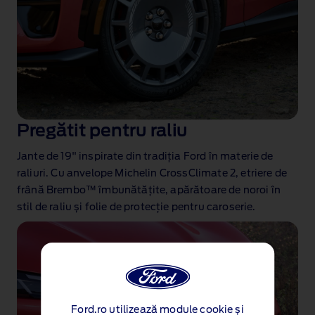
Pregătit pentru raliu
Jante de 19" inspirate din tradiția Ford în materie de
raliuri. Cu anvelope Michelin CrossClimate 2, etriere de
frână Brembo™ îmbunătățite, apărătoare de noroi în
stil de raliu și folie de protecție pentru caroserie.
Ford.ro utilizează module cookie și