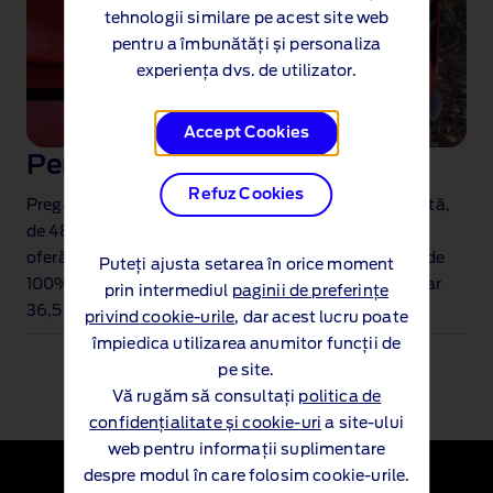
tehnologii similare pe acest site web
pentru a îmbunătăți și personaliza
experiența dvs. de utilizator.
Accept Cookies
Performanță electrică
Refuz Cookies
Pregătit pentru orice, cu o putere livrată îmbunătățită,
de 487 CP. Bateria cu autonomie extinsă de 91 kWh
oferă o autonomie de până la 510 km la o încărcare de
Puteți ajusta setarea în orice moment
100%
, cu o încărcare rapidă de la 10% la 80% în doar
prin intermediul
paginii de preferințe
36,5 minute
.
privind cookie-urile
, dar acest lucru poate
împiedica utilizarea anumitor funcții de
pe site.
Vă rugăm să consultați
politica de
confidențialitate și cookie-uri
a site-ului
web pentru informații suplimentare
despre modul în care folosim cookie-urile.