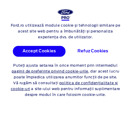
FORD
RANGER PLUG-IN-HYBRID
Ford.ro utilizează module cookie și tehnologii similare pe
Skip to content
acest site web pentru a îmbunătăți și personaliza
experiența dvs. de utilizator.
Accept Cookies
Refuz Cookies
Puteți ajusta setarea în orice moment prin intermediul
paginii de preferințe privind cookie-urile
, dar acest lucru
poate împiedica utilizarea anumitor funcții de pe site.
Vă rugăm să consultați
politica de confidențialitate și
cookie-uri
a site-ului web pentru informații suplimentare
despre modul în care folosim cookie-urile.