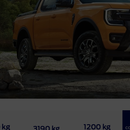
 kg
1200 kg
3190 kg
C