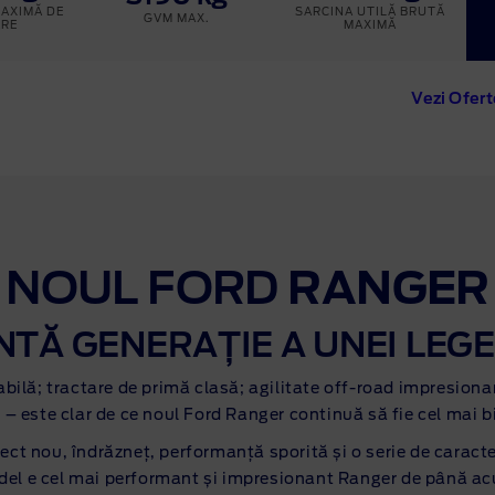
MAXIMĂ DE
SARCINA UTILĂ BRUTĂ
GVM MAX.
ARE
MAXIMĂ
Vezi Ofer
NOUL FORD
RANGER
TĂ GENERAȚIE A UNEI LEGE
bilă; tractare de primă clasă; agilitate off-road impresiona
i – este clar de ce noul Ford Ranger continuă să fie cel mai 
t nou, îndrăzneț, performanță sporită și o serie de caracter
el e cel mai performant și impresionant Ranger de până a