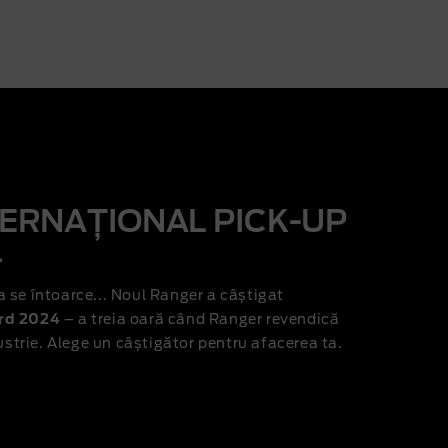
TERNAȚIONAL
PICK-UP
4
 se întoarce... Noul Ranger a câștigat
ard 2024
– a treia oară când Ranger revendică
dustrie. Alege un câștigător pentru afacerea ta.