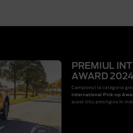
PREMIUL IN
AWARD 202
Campionul la categoria grea
International Pick-up Aw
acest titlu prestigios în in