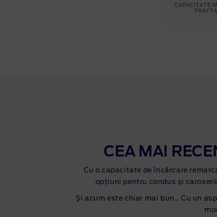
CAPACITATE 
TRACT
CEA MAI RECEN
Cu o capacitate de încărcare remarca
opțiuni pentru condus și caroseri
Și acum este chiar mai bun… Cu un aspec
mod