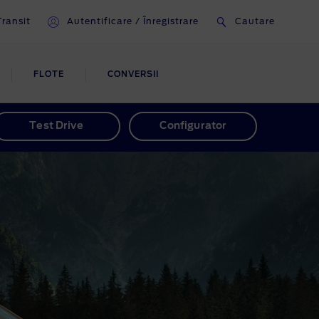
ransit
Autentificare / Înregistrare
Cautare
FLOTE
CONVERSII
TE
Test Drive
Configurator
iive