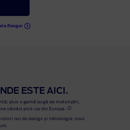
tele Ranger
NDE ESTE AICI.
ntă; plus o gamă largă de motorizări,
bine vândut pick-up din Europa
.
istici noi de design și tehnologie, noul
cum.