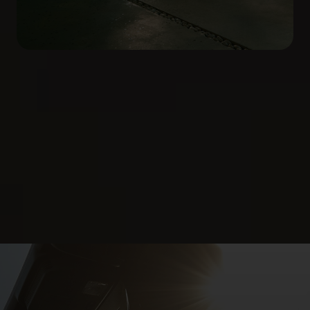
Detectarea apropierii
Farurile Mustang îți oferă o secvență de bun venit
la o distanță de 3 metri. În interior, un salut de bun
venit unic Mustang este afișat pe panoul de bord
digital de 12,4” și pe ecranul SYNC 4
de 13,2”. Ce
zici de asta pentru un bun venit înapoi?