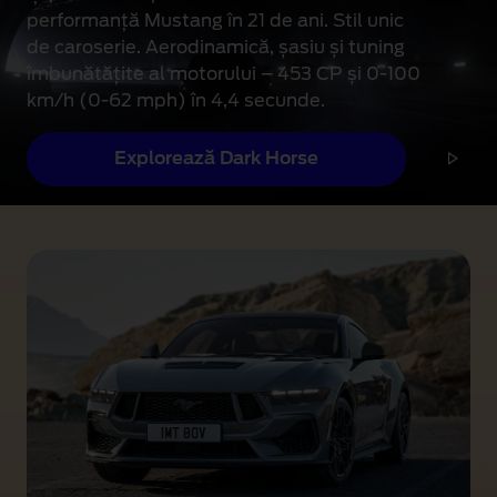
i
performanță Mustang în 21 de ani. Stil unic
g
de caroserie. Aerodinamică, șasiu și tuning
i
îmbunătățite al motorului – 453 CP și 0-100
t
km/h (0-62 mph) în 4,4 secunde.
a
l
Explorează Dark Horse
,
s
c
D
a
a
u
r
n
k
e
H
l
o
e
r
p
s
r
e
e
v
m
i