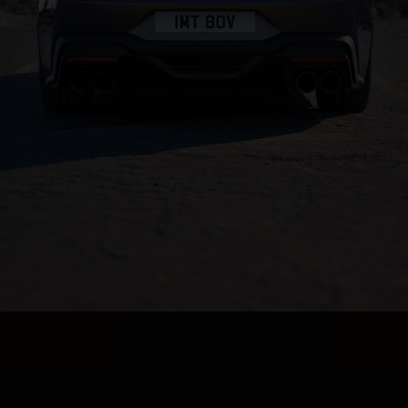
© 2026 Ford Motor Company. Mustang, Dark Horse, SYNC și
SelectShift sunt mărci înregistrate ale Ford sau ale afiliaților
săi. Brembo este o marcă înregistrată a Brembo SpA utilizată
cu permisiune. MagneRide este o marcă înregistrată a BMI