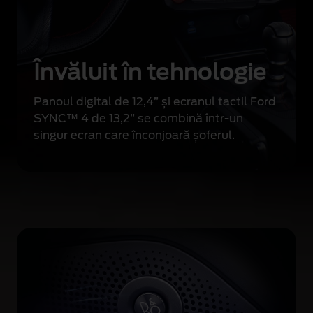
e
l
e
f
Învăluit în tehnologie
ă
r
Panoul digital de 12,4” și ecranul tactil
Ford
ă
SYNC™ 4 de 13,2” se combină într-un
e
singur ecran care înconjoară șoferul.
f
o
r
t