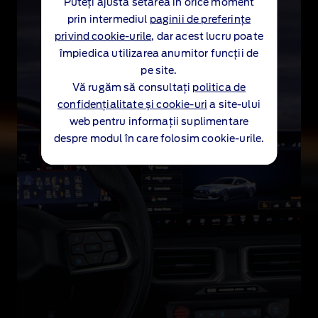
Puteți ajusta setarea în orice moment
Puteți ajusta setarea în orice moment
a
prin intermediul
prin intermediul
paginii de preferințe
paginii de preferințe
r
privind cookie-urile
privind cookie-urile
, dar acest lucru poate
, dar acest lucru poate
ă
împiedica utilizarea anumitor funcții de
împiedica utilizarea anumitor funcții de
s
pe site.
pe site.
i
Vă rugăm să consultați
Vă rugăm să consultați
politica de
politica de
n
confidențialitate și cookie-uri
confidențialitate și cookie-uri
a site-ului
a site-ului
u
web pentru informații suplimentare
web pentru informații suplimentare
o
despre modul în care folosim cookie-urile.
despre modul în care folosim cookie-urile.
s
,
l
u
â
n
d
c
u
r
b