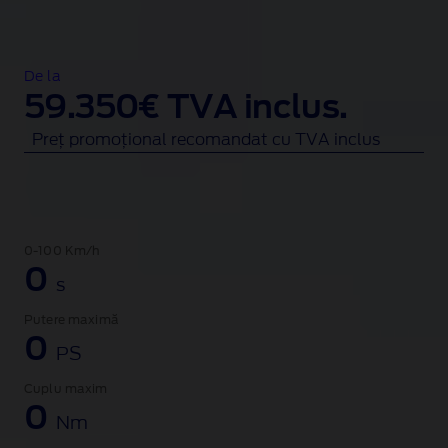
s
c
h
i
De la
s
59.350€ TVA inclus.
,
Preț promoțional recomandat cu TVA inclus
î
n
c
o
n
0-100 Km/h
j
0
s
u
r
Putere maximă
a
0
PS
t
d
Cuplu maxim
e
0
Nm
c