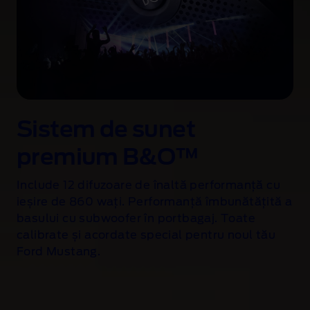
Sistem de sunet
premium B&O™
Include 12 difuzoare de înaltă performanță cu
ieșire de 860 wați. Performanță îmbunătățită a
basului cu subwoofer în portbagaj. Toate
calibrate și acordate special pentru noul tău
Ford Mustang.