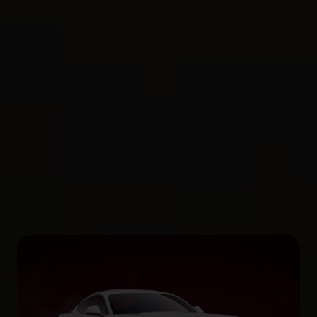
Costuri de exploatare
Compară costurile de exploatare ale vehiculelor
Ford și află cât poți economisi alegând un vehicul
hibrid sau 100% electric
Descoperă costurile de exploatare