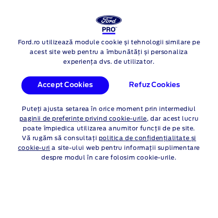
NOUL FORD
RANGER
Ford.ro utilizează module cookie și tehnologii similare pe
Skip to content
acest site web pentru a îmbunătăți și personaliza
experiența dvs. de utilizator.
Accept Cookies
Refuz Cookies
Puteți ajusta setarea în orice moment prin intermediul
paginii de preferințe privind cookie-urile
, dar acest lucru
poate împiedica utilizarea anumitor funcții de pe site.
Vă rugăm să consultați
politica de confidențialitate și
cookie-uri
a site-ului web pentru informații suplimentare
despre modul în care folosim cookie-urile.
RANGER
XL-HR
Caracteristici principale