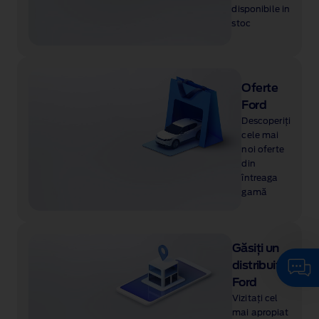
disponibile in
stoc
Oferte
Ford
Descoperiți
cele mai
noi oferte
din
întreaga
gamă
Găsiți un
distribuitor
Ford
Vizitați cel
mai apropiat