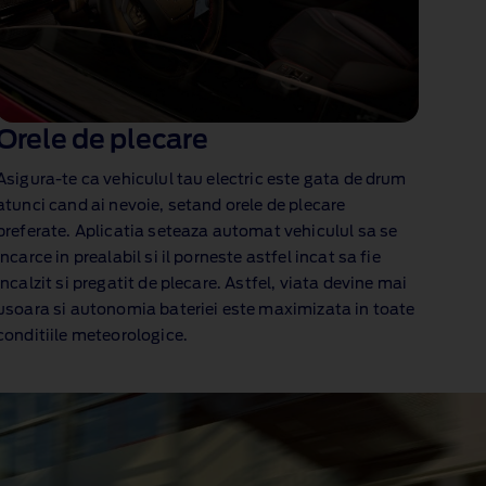
Orele de plecare
Asigura‑te ca vehiculul tau electric este gata de drum
atunci cand ai nevoie, setand orele de plecare
preferate. Aplicatia seteaza automat vehiculul sa se
incarce in prealabil si il porneste astfel incat sa fie
incalzit si pregatit de plecare. Astfel, viata devine mai
usoara si autonomia bateriei este maximizata in toate
conditiile meteorologice.