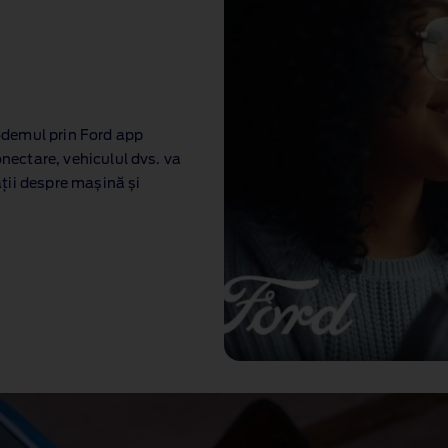
odemul prin Ford app
onectare, vehiculul dvs. va
ții despre mașină și