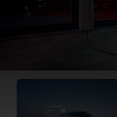
Aplicația Ford pentru v
hibride șI electrice
Tehnologie dezvoltată pentru vehiculele electrice și pl
pentru viitorul nostru electrificat.