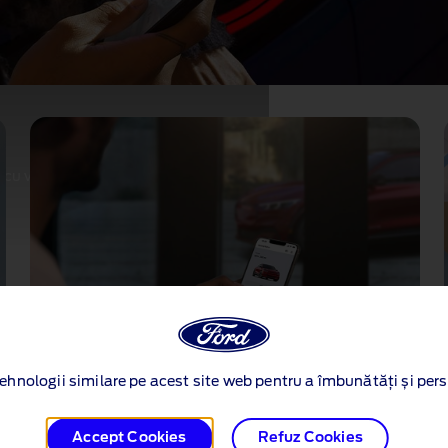
cu vehiculul, oriunde te‑ai
ehnologii similare pe acest site web pentru a îmbunătăți și pers
Pornire de la distanta
O dimineata rece? Incalzeste masina si curata
Accept Cookies
Refuz Cookies