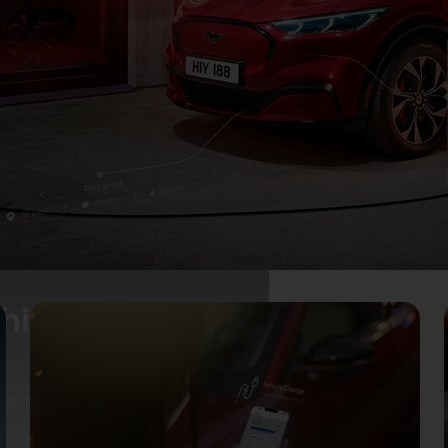
ehicule
ug‑in hybrid Ford, pregătite