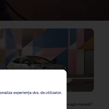
onaliza experiența dvs. de utilizator.
Locatia vehiculului
Nu vă găsiți vehiculul Ford într‑o parcare aglomerată?