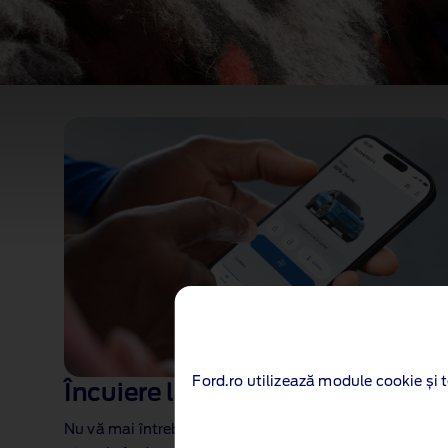
Conectat fara efort
Caracteristici concepute pentru a te mentine conectat 
afla.
Ford.ro utilizează module cookie și t
Încuiere la distanță
Nu vă mai întrebați niciodată dacă ați încuiat mașina