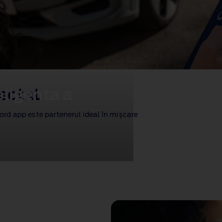
ligenta a
ectat
Ford app este partenerul ideal în mișcare