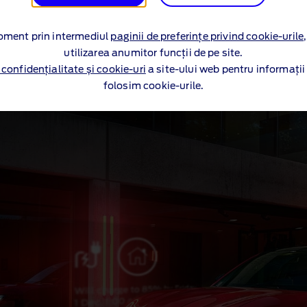
geamurile, inainte sa‑ti legi sireturile. Pornirea de la
distanta inseamna ca Ford este gata de drum odata
cu tine.
moment prin intermediul
paginii de preferințe privind cookie-urile
utilizarea anumitor funcții de pe site.
 confidențialitate și cookie-uri
a site-ului web pentru informați
folosim cookie-urile.