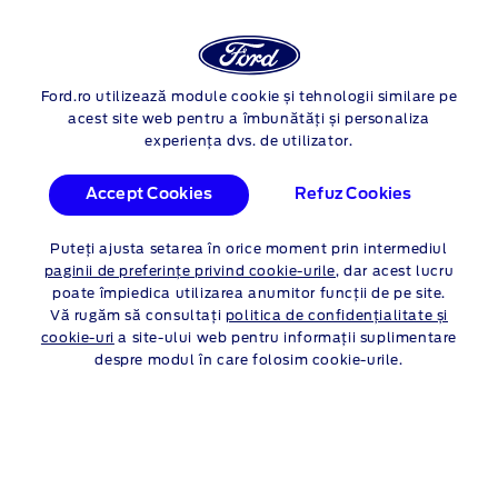
Autentif
Cau
FORD SYNC
Ford.ro utilizează module cookie și tehnologii similare pe
Skip to content
acest site web pentru a îmbunătăți și personaliza
experiența dvs. de utilizator.
Accept Cookies
Refuz Cookies
UN NOU NIVEL DE
CONECTIVITATE
Puteți ajusta setarea în orice moment prin intermediul
paginii de preferințe privind cookie-urile
, dar acest lucru
FORD SYNC 4A
poate împiedica utilizarea anumitor funcții de pe site.
Vă rugăm să consultați
politica de confidențialitate și
cookie-uri
a site-ului web pentru informații suplimentare
despre modul în care folosim cookie-urile.