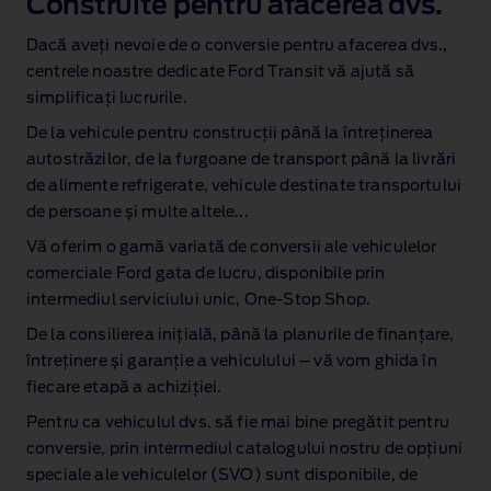
Construite pentru afacerea dvs.
Dacă aveți nevoie de o conversie pentru afacerea dvs.,
centrele noastre dedicate Ford Transit vă ajută să
simplificați lucrurile.
De la vehicule pentru construcții până la întreținerea
autostrăzilor, de la furgoane de transport până la livrări
de alimente refrigerate, vehicule destinate transportului
de persoane și multe altele...
Vă oferim o gamă variată de conversii ale vehiculelor
comerciale Ford gata de lucru, disponibile prin
intermediul serviciului unic, One‑Stop Shop.
De la consilierea inițială, până la planurile de finanțare,
întreținere și garanție a vehiculului – vă vom ghida în
fiecare etapă a achiziției.
Pentru ca vehiculul dvs. să fie mai bine pregătit pentru
conversie, prin intermediul catalogului nostru de opțiuni
speciale ale vehiculelor (SVO) sunt disponibile, de