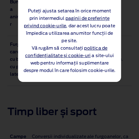
Bunăstare
Medii cu temperatură ambientală
a
controlată pentru transportul sigur și
Puteți ajusta setarea în orice moment
animalelo
confortabil al animalelor.
prin intermediul
paginii de preferințe
r
privind cookie-urile
, dar acest lucru poate
împiedica utilizarea anumitor funcții de
pe site.
Furgoane
Conversii robuste care maximizează
Vă rugăm să consultați
politica de
carosate
volumul spațiului de încărcare. Ideal
confidențialitate și cookie-uri
a site-ului
cu box sau
pentru serviciile de mutare sau livrare.
web pentru informații suplimentare
cu prelată
despre modul în care folosim cookie-urile.
laterală
Timp liber și sport
Campe
Conversii individualizate ale furgoanelor, ca