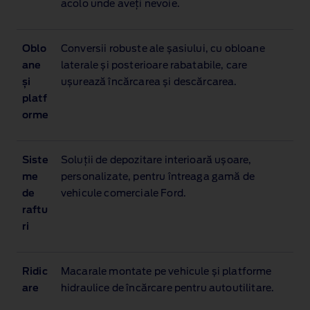
acolo unde aveți nevoie.
Oblo
Conversii robuste ale șasiului, cu obloane
ane
laterale și posterioare rabatabile, care
și
ușurează încărcarea și descărcarea.
platf
orme
Siste
Soluții de depozitare interioară ușoare,
me
personalizate, pentru întreaga gamă de
de
vehicule comerciale Ford.
raftu
ri
Ridic
Macarale montate pe vehicule și platforme
are
hidraulice de încărcare pentru autoutilitare.