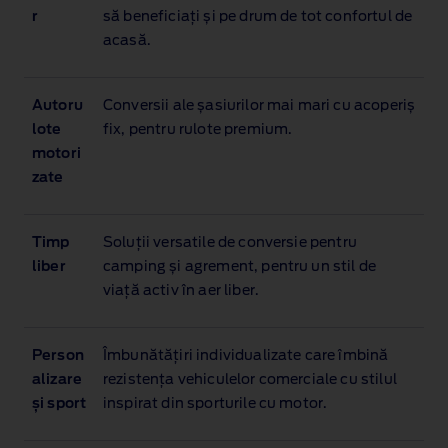
r
să beneficiați și pe drum de tot confortul de
acasă.
Autoru
Conversii ale șasiurilor mai mari cu acoperiș
lote
fix, pentru rulote premium.
motori
zate
Timp
Soluții versatile de conversie pentru
liber
camping și agrement, pentru un stil de
viață activ în aer liber.
Person
Îmbunătățiri individualizate care îmbină
alizare
rezistența vehiculelor comerciale cu stilul
și sport
inspirat din sporturile cu motor.