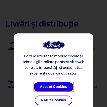
Livrări și distribuție
Livrări de
Spații de încărcare cu temperatură
alimente
controlată pentru livrarea de alimente
refrigerate, congelate sau păstrate la
Ford.ro utilizează module cookie și
temperatură ambientală (sau o
tehnologii similare pe acest site web
combinație a celor trei).
pentru a îmbunătăți și personaliza
experiența dvs. de utilizator.
Farmaceu
Transporturi specializate, cu
Accept Cookies
tice
temperatură controlată, pentru articole
farmaceutice sensibile.
Refuz Cookies