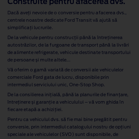
Construite pentru afacerea dvs.
Dacă aveți nevoie de o conversie pentru afacerea dvs.,
centrele noastre dedicate Ford Transit vă ajută să
simplificați lucrurile.
De la vehicule pentru construcții până la întreținerea
autostrăzilor, de la furgoane de transport până la livrări
de alimente refrigerate, vehicule destinate transportului
de persoane și multe altele...
Vă oferim o gamă variată de conversii ale vehiculelor
comerciale Ford gata de lucru, disponibile prin
intermediul serviciului unic, One‑Stop Shop.
De la consilierea inițială, până la planurile de finanțare,
întreținere și garanție a vehiculului – vă vom ghida în
fiecare etapă a achiziției.
Pentru ca vehiculul dvs. să fie mai bine pregătit pentru
conversie, prin intermediul catalogului nostru de opțiuni
speciale ale vehiculelor (SVO) sunt disponibile, de