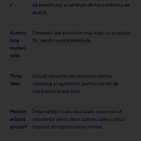
r
să beneficiați și pe drum de tot confortul de
acasă.
Autoru
Conversii ale șasiurilor mai mari cu acoperiș
lote
fix, pentru rulote premium.
motori
zate
Timp
Soluții versatile de conversie pentru
liber
camping și agrement, pentru un stil de
viață activ în aer liber.
Person
Îmbunătățiri individualizate care îmbină
alizare
rezistența vehiculelor comerciale cu stilul
și sport
inspirat din sporturile cu motor.