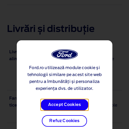
Livrări și distribuție
Livrări de
Spații de încărcare cu temperatură
alimente
controlată pentru livrarea de alimente
refrigerate, congelate sau păstrate la
Ford.ro utilizează module cookie și
temperatură ambientală (sau o
tehnologii similare pe acest site web
combinație a celor trei).
pentru a îmbunătăți și personaliza
experiența dvs. de utilizator.
Farmaceu
Transporturi specializate, cu
Accept Cookies
tice
temperatură controlată, pentru articole
farmaceutice sensibile.
Refuz Cookies