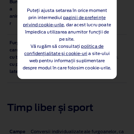
Bunăstare
Medii cu temperatură ambientală
a
controlată pentru transportul sigur și
Puteți ajusta setarea în orice moment
animalelo
confortabil al animalelor.
prin intermediul
paginii de preferințe
r
privind cookie-urile
, dar acest lucru poate
împiedica utilizarea anumitor funcții de
pe site.
Furgoane
Conversii robuste care maximizează
Vă rugăm să consultați
politica de
carosate
volumul spațiului de încărcare. Ideal
confidențialitate și cookie-uri
a site-ului
cu box sau
pentru serviciile de mutare sau livrare.
web pentru informații suplimentare
cu prelată
despre modul în care folosim cookie-urile.
laterală
Timp liber și sport
Campe
Conversii individualizate ale furgoanelor, ca