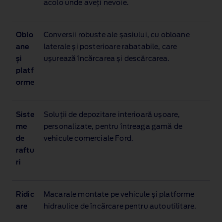
acolo unde aveți nevoie.
Oblo
Conversii robuste ale șasiului, cu obloane
ane
laterale și posterioare rabatabile, care
și
ușurează încărcarea și descărcarea.
platf
orme
Siste
Soluții de depozitare interioară ușoare,
me
personalizate, pentru întreaga gamă de
de
vehicule comerciale Ford.
raftu
ri
Ridic
Macarale montate pe vehicule și platforme
are
hidraulice de încărcare pentru autoutilitare.