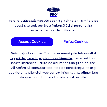
NOUL FORD
TRANSIT CUSTOM
Ford.ro utilizează module cookie și tehnologii similare pe
Skip to content
acest site web pentru a îmbunătăți și personaliza
experiența dvs. de utilizator.
Accept Cookies
Refuz Cookies
Puteți ajusta setarea în orice moment prin intermediul
paginii de preferințe privind cookie-urile
, dar acest lucru
poate împiedica utilizarea anumitor funcții de pe site.
Vă rugăm să consultați
politica de confidențialitate și
cookie-uri
a site-ului web pentru informații suplimentare
despre modul în care folosim cookie-urile.