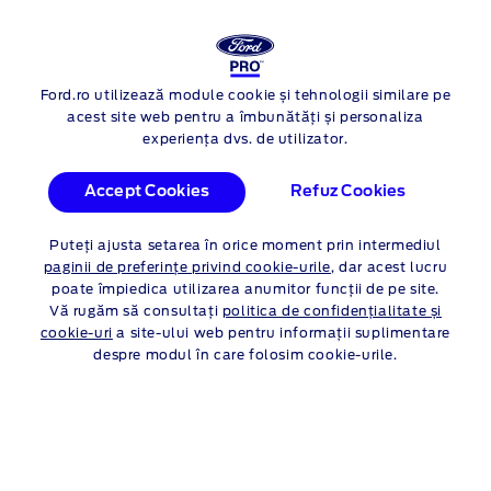
NOUL FORD
TRANSIT CUSTOM
Ford.ro utilizează module cookie și tehnologii similare pe
Skip to content
acest site web pentru a îmbunătăți și personaliza
experiența dvs. de utilizator.
Accept Cookies
Refuz Cookies
Puteți ajusta setarea în orice moment prin intermediul
paginii de preferințe privind cookie-urile
, dar acest lucru
poate împiedica utilizarea anumitor funcții de pe site.
Vă rugăm să consultați
politica de confidențialitate și
cookie-uri
a site-ului web pentru informații suplimentare
despre modul în care folosim cookie-urile.