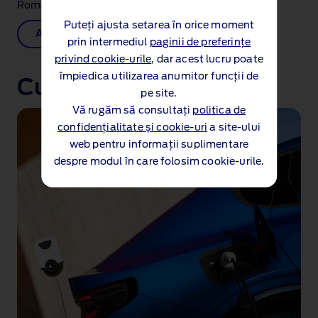
România.
Puteți ajusta setarea în orice moment
Află mai multe
prin intermediul
paginii de preferințe
privind cookie-urile
, dar acest lucru poate
împiedica utilizarea anumitor funcții de
Cum să încarci
pe site.
Vă rugăm să consultați
politica de
confidențialitate și cookie-uri
a site-ului
web pentru informații suplimentare
despre modul în care folosim cookie-urile.