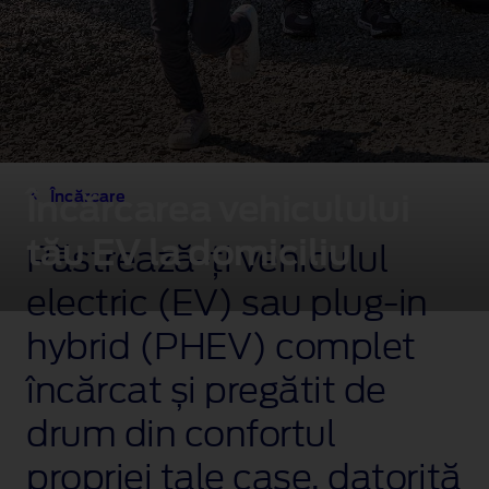
Încărcare
Încărcarea vehiculului
tău EV la domiciliu
Păstrează‑ți vehiculul
electric (EV) sau plug‑in
hybrid (PHEV) complet
încărcat și pregătit de
drum din confortul
propriei tale case, datorită