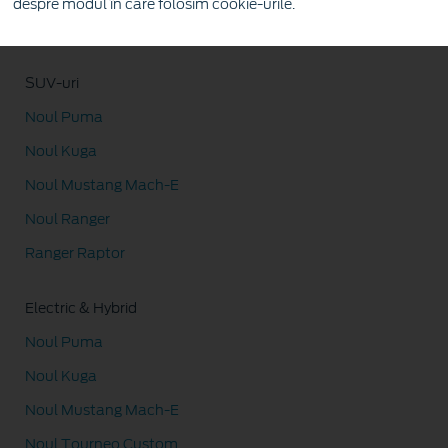
despre modul în care folosim cookie-urile.
Ranger Raptor
SUV-uri
Noul Puma
Noul Kuga
Noul Mustang Mach-E
Noul Ranger
Ranger Raptor
Electric & Hybrid
Noul Puma
Noul Kuga
Noul Mustang Mach-E
Noul Tourneo Custom