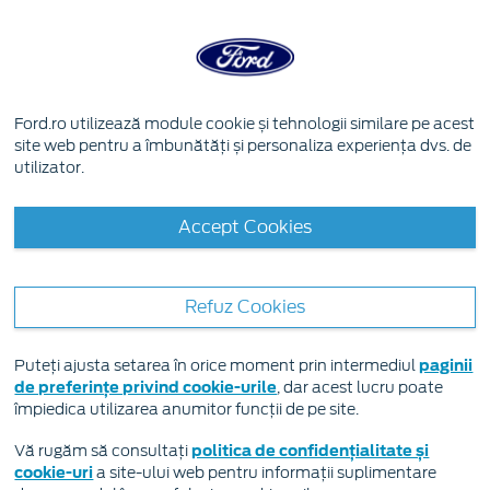
Skip to content
Ford.ro utilizează module cookie și tehnologii similare pe acest
Harta site
site web pentru a îmbunătăți și personaliza experiența dvs. de
utilizator.
Toate modelele
Accept Cookies
Toate modelele
Noul Puma
Refuz Cookies
Noul Kuga
Puteți ajusta setarea în orice moment prin intermediul
paginii
Noul Mustang Mach-E
de preferințe privind cookie-urile
, dar acest lucru poate
Noul Mustang
împiedica utilizarea anumitor funcții de pe site.
Noul Tourneo Custom
Vă rugăm să consultați
politica de confidențialitate și
cookie-uri
a site-ului web pentru informații suplimentare
Noul Ranger